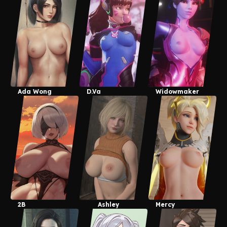
Ada Wong
D.Va
Widowmaker
2B
Ashley
Mercy
Graham