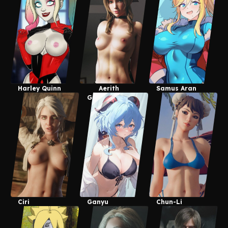
Harley Quinn
Aerith
Samus Aran
Gainsboroug
H
Ciri
Ganyu
Chun-Li