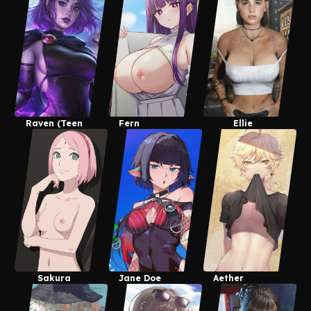
Raven (Teen
Fern
Ellie
Titans)
Williams
Sakura
Jane Doe
Aether
Uchiha