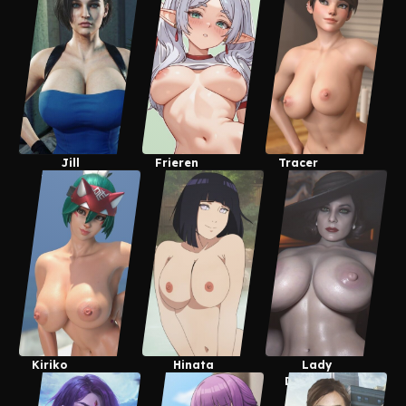
Jill
Frieren
Tracer
Valentine
Kiriko
Hinata
Lady
Uzumaki
Dimitrescu