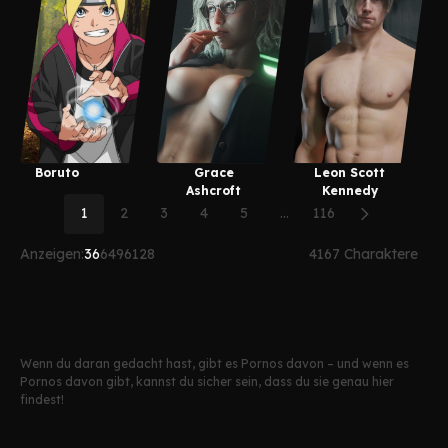
Boruto
Grace
Leon Scott
Ashcroft
Kennedy
1
2
3
4
5
...
116
Anzeigen:
36
64
96
128
4167 Charaktere
Wenn du daran gedacht hast, gibt es Pornos davon – und wenn es
Pornos davon gibt, kannst du sicher sein, dass du sie genau hier
findest!