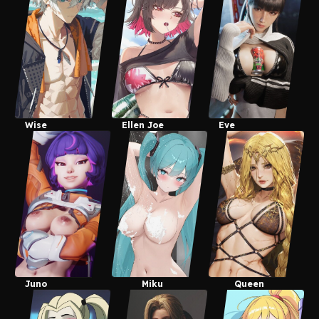
Wise
Ellen Joe
Eve
Juno
Miku
Queen
Hatsune
Marika