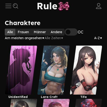
Charaktere
OC
Alle
Frauen
Männer
Andere
Am meisten angesehen
Alle Zeiten
A-Z
Unidentified
Lara Croft
Tifa
Lockhart